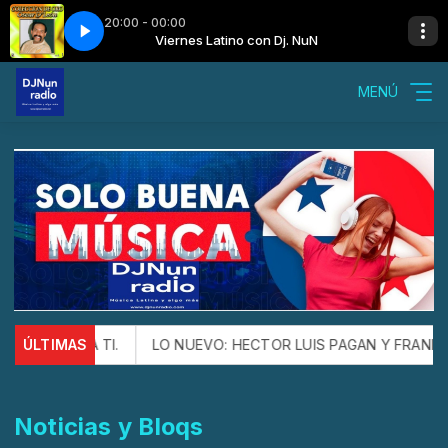
20:00 - 00:00
uN
diste vela
a) con Dj. NuN
Viernes Latino con Dj. NuN
Oscar De León - Me prendiste vela
Sábado Latino (Madrugada) con Dj. NuN
MENÚ
TI.
ÚLTIMAS
LO NUEVO: HECTOR LUIS PAGAN Y FRANKIE VAZQUEZ nos
Noticias y Bloqs