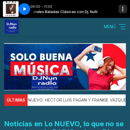
06:00 - 11:00
j. NuN
Grandes Baladas Clásicas con Dj. NuN
José José - Gavilán o Paloma
MENÚ
LO NUEVO: HECTOR LUIS PAGAN Y FRANKIE VAZQUEZ nos presen
ÚLTIMAS
Noticias en Lo NUEVO, lo que no se